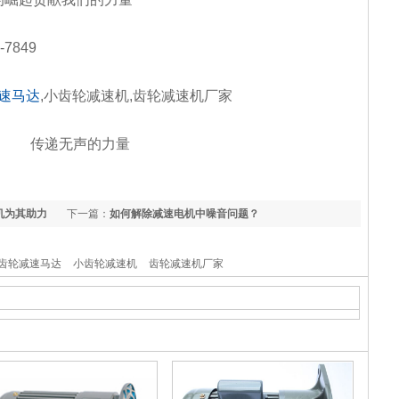
-7849
速马达
,
小齿轮减速机
,
齿轮减速机厂家
com
传递无声的力量
机为其助力
下一篇：
如何解除减速电机中噪音问题？
齿轮减速马达
小齿轮减速机
齿轮减速机厂家