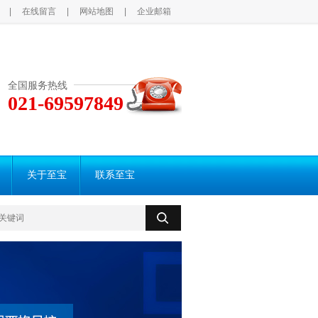
|
在线留言
|
网站地图
|
企业邮箱
全国服务热线
021-69597849
关于至宝
联系至宝