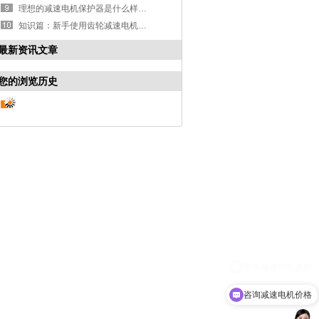
理想的减速电机保护器是什么样的？
知识篇：新手使用齿轮减速电机常见问题
最新资讯文章
您的浏览历史
咨询减速电机价格