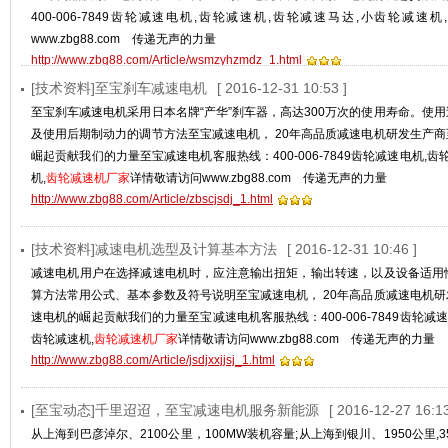
400-006-7849齿轮减速电机,齿轮减速机,齿轮减速马达,小齿轮减速机,
www.zbg88.com 传递无声的力量
http://www.zbg88.com/Article/wsmzyhzmdz_1.html
[技术资料]至宝刹车减速电机
[ 2016-12-31 10:53 ]
至宝刹车减速电机采用日本名牌“产华”刹车器，高达300万次的使用寿命。使
及使用后期制动力的调节方法至宝减速电机， 20年高品质减速电机研发生产
崛起贡献我们的力量至宝减速电机客服热线：400-006-7849齿轮减速电机,
机,
齿轮减速机厂家
详情敬请访问www.zbg88.com 传递无声的力量
http://www.zbg88.com/Article/zbscjsdj_1.html
[技术资料]减速电机选型及计算基本方法
[ 2016-12-31 10:46 ]
减速电机用户在选择减速电机时，应注意输出扭矩，输出转速，以及设备适用
算方法常用公式、基本参数及符号说明至宝减速电机， 20年高品质减速电机
速电机的崛起贡献我们的力量至宝减速电机客服热线：400-006-7849齿轮减
齿轮减速机,
齿轮减速机厂家
详情敬请访问www.zbg88.com 传递无声的力量
http://www.zbg88.com/Article/jsdjxxjjsj_1.html
[至宝动态]千里迢迢，至宝减速电机服务新能源
[ 2016-12-27 16:13
从上海到巴彦淖尔、2100公里，100MW装机容量;从上海到银川、1950公里