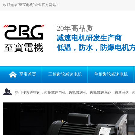
欢迎光临“至宝电机”企业官方网站！
20年高品质
减速电机研发生产商
低温
，
防水
，
防爆
电机
至宝首页
三相齿轮减速电机
单相齿轮减速电机
热门搜索关键词：
齿轮减速电机
齿轮减速机
齿轮减速马达
减速马达